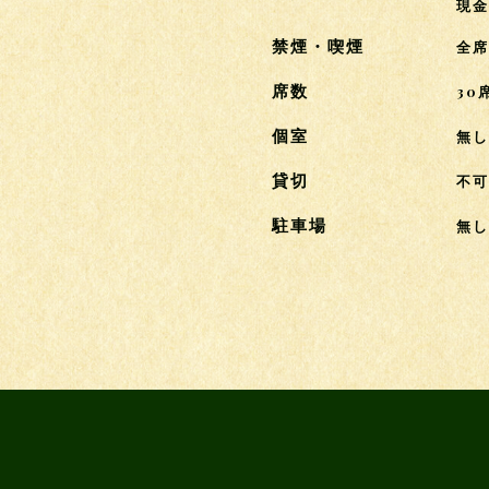
現金
禁煙・喫煙
全
席数
30
個室
無
貸切
不
駐車場
無