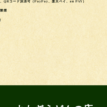
、QRコード決済可（PayPay、楽天ペイ、au PAY）
席禁煙
席
し
可
し