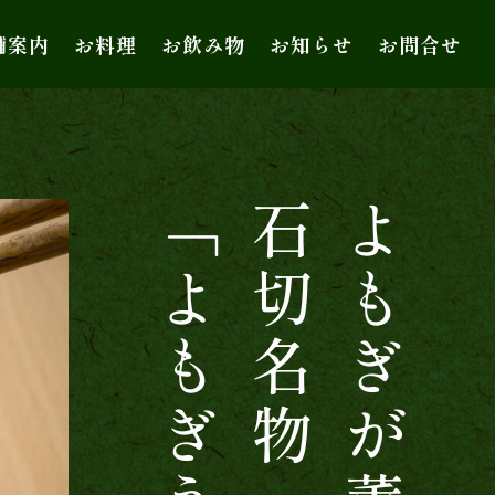
舗案内
お料理
お飲み物
お知らせ
お問合せ
「よもぎうどん」
石切名物
よもぎが薫る、